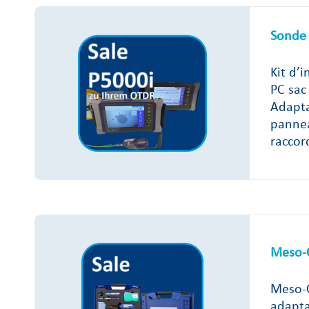
Sonde 
Kit d’
PC sac
Adapta
pannea
raccor
Meso-C
Meso-C
adapta