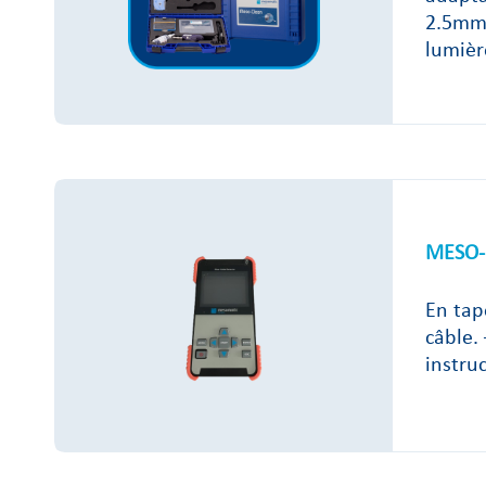
2.5mm/
lumièr
MESO-
En tap
câble.
instru