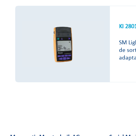
KI 280
SM Lig
de sor
adapta