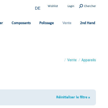
Search:
Wishlist
Login
Chercher
DE
er
Composants
Polissage
Vente
2nd Hand
You are here:
Vente
Appareils
Réinitialiser le filtre