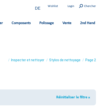
Search:
Wishlist
Login
Chercher
DE
er
Composants
Polissage
Vente
2nd Hand
You are here:
Inspecter et nettoyer
Stylos de nettoyage
Page 2
Réinitialiser le filtre