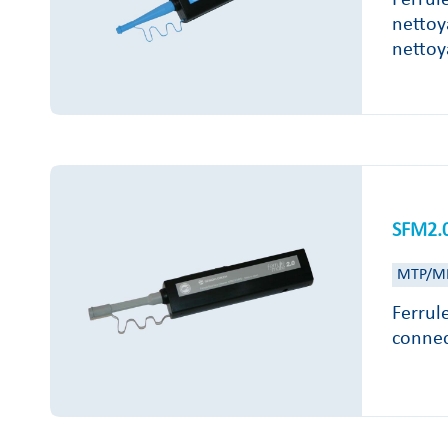
nettoy
nettoy
SFM2.
MTP/M
Ferrul
connec