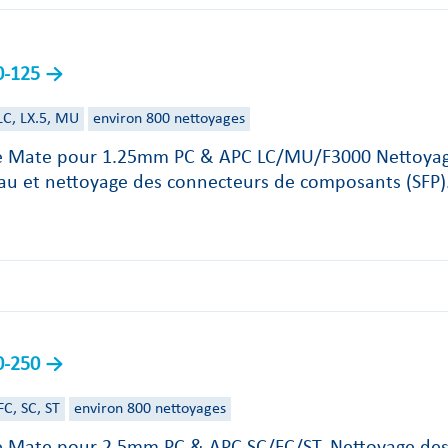
0-125
LC, LX.5, MU
environ 800 nettoyages
e Mate pour 1.25mm PC & APC LC/MU/F3000 Nettoyage
u et nettoyage des connecteurs de composants (SFP).
0-250
FC, SC, ST
environ 800 nettoyages
e Mate pour 2.5mm PC & APC SC/FC/ST. Nettoyage des