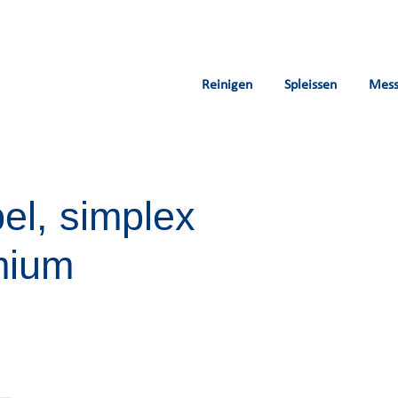
Reinigen
Spleissen
Mes
el, simplex
You are
mium