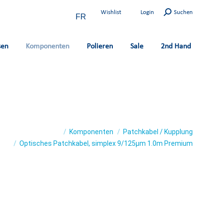
Search:
Wishlist
Login
Suchen
FR
sen
Komponenten
Polieren
Sale
2nd Hand
 here:
Komponenten
Patchkabel / Kupplung
Optisches Patchkabel, simplex 9/125µm 1.0m Premium