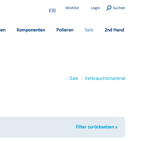
Search:
Wishlist
Login
Suchen
FR
sen
Komponenten
Polieren
Sale
2nd Hand
You are here:
Sale
Verbrauchsmaterial
Filter zurücksetzen