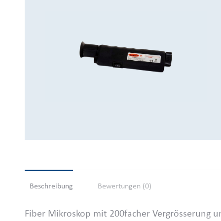
Beschreibung
Bewertungen (0)
Fiber Mikroskop mit 200facher Vergrösserung u