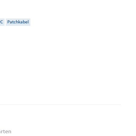
PC
Patchkabel
arten