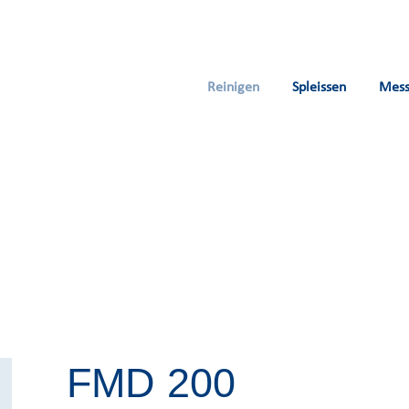
Reinigen
Spleissen
Mes
FMD 200