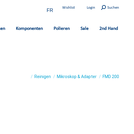
Search:
Wishlist
Login
Suchen
FR
sen
Komponenten
Polieren
Sale
2nd Hand
You are here:
Reinigen
Mikroskop & Adapter
FMD 200