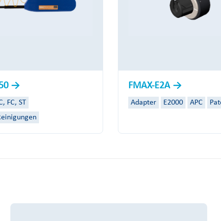
250
FMAX-E2A
C, FC, ST
Adapter
E2000
APC
Pat
Reinigungen