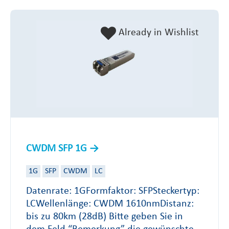
Already in Wishlist
CWDM SFP 1G
1G
SFP
CWDM
LC
Datenrate: 1GFormfaktor: SFPSteckertyp:
LCWellenlänge: CWDM 1610nmDistanz:
bis zu 80km (28dB) Bitte geben Sie in