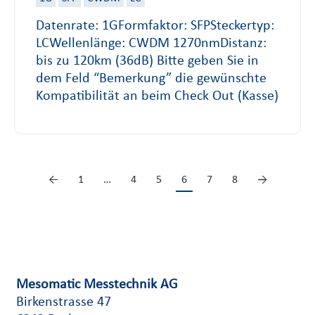
Datenrate: 1GFormfaktor: SFPSteckertyp:
LCWellenlänge: CWDM 1270nmDistanz:
bis zu 120km (36dB) Bitte geben Sie in
dem Feld “Bemerkung” die gewünschte
Kompatibilität an beim Check Out (Kasse)
←
1
…
4
5
6
7
8
→
Mesomatic Messtechnik AG
Birkenstrasse 47