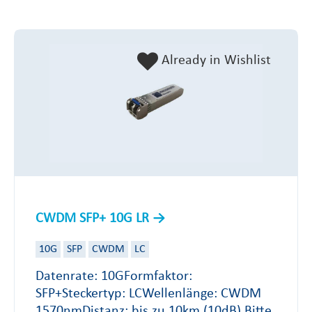
Already in Wishlist
CWDM SFP+ 10G LR
10G
SFP
CWDM
LC
Datenrate: 10GFormfaktor:
SFP+Steckertyp: LCWellenlänge: CWDM
1570nmDistanz: bis zu 10km (10dB) Bitte