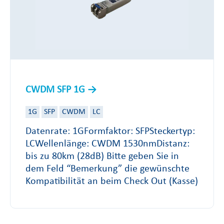
CWDM SFP 1G
1G
SFP
CWDM
LC
Datenrate: 1GFormfaktor: SFPSteckertyp:
LCWellenlänge: CWDM 1530nmDistanz:
bis zu 80km (28dB) Bitte geben Sie in
dem Feld “Bemerkung” die gewünschte
Kompatibilität an beim Check Out (Kasse)