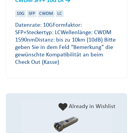
CWDM SFP+ 10G LR
10G
SFP
CWDM
LC
Datenrate: 10GFormfaktor:
SFP+Steckertyp: LCWellenlänge: CWDM
1590nmDistanz: bis zu 10km (10dB) Bitte
geben Sie in dem Feld “Bemerkung” die
gewünschte Kompatibilität an beim
Check Out (Kasse)
Already in Wishlist