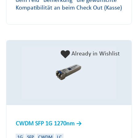
dem Feld “Bemerkung” die gewünschte
Kompatibilität an beim Check Out (Kasse)
Already in Wishlist
CWDM SFP 1G 1270nm
1G
SFP
CWDM
LC