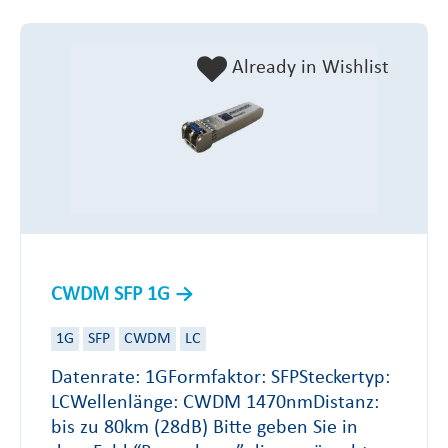
Already in Wishlist
CWDM SFP 1G
1G
SFP
CWDM
LC
Datenrate: 1GFormfaktor: SFPSteckertyp:
LCWellenlänge: CWDM 1470nmDistanz:
bis zu 80km (28dB) Bitte geben Sie in